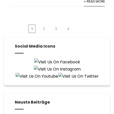
+ READ MORE
1
2
3
4
Seitennummerierung
der
Social Media Icons
Beiträge
Neuste Beiträge