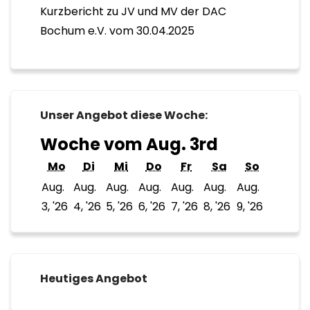
Kurzbericht zu JV und MV der DAC
Bochum e.V. vom 30.04.2025
Unser Angebot diese Woche:
Woche vom Aug. 3rd
Montag
Dienstag
Mittwoch
Donnerstag
Freitag
Samstag
Sonnta
Mo
Di
Mi
Do
Fr
Sa
So
Aug.
Aug.
Aug.
Aug.
Aug.
Aug.
Aug.
3.
4.
5.
6.
7.
8.
9.
3, '26
4, '26
5, '26
6, '26
7, '26
8, '26
9, '26
August
August
August
August
August
August
August
2026
2026
2026
2026
2026
2026
2026
Heutiges Angebot