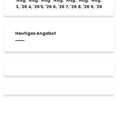
Aug.
Aug.
Aug.
Aug.
Aug.
Aug.
Aug.
3, '26
3.
4, '26
4.
5, '26
5.
6, '26
6.
7, '26
7.
8, '26
8.
9, '26
9.
August
August
August
August
August
August
Augus
2026
2026
2026
2026
2026
2026
2026
Heutiges Angebot