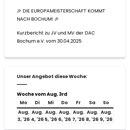
🎉 DIE EUROPAMEISTERSCHAFT KOMMT
NACH BOCHUM! 🎉
Kurzbericht zu JV und MV der DAC
Bochum e.V. vom 30.04.2025
Unser Angebot diese Woche:
Woche vom Aug. 3rd
Mo
Montag
Di
Dienstag
Mi
Mittwoch
Do
Donnerstag
Fr
Freitag
Sa
Samstag
So
Sonnta
Aug.
Aug.
Aug.
Aug.
Aug.
Aug.
Aug.
3, '26
3.
4, '26
4.
5, '26
5.
6, '26
6.
7, '26
7.
8, '26
8.
9, '26
9.
August
August
August
August
August
August
Augus