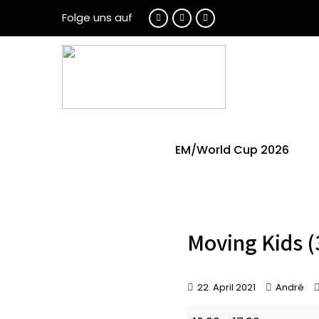
Folge uns auf
EM/World Cup 2026
Moving Kids (
22. April 2021
André
Moving