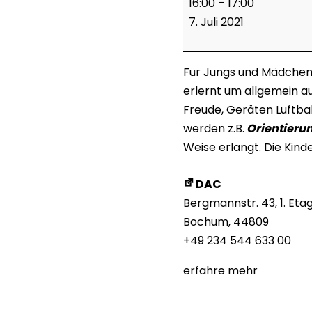
16:00
–
17:00
Kids
7. Juli 2021
(3-
5)
Für Jungs und Mädchen 
erlernt um allgemein au
Freude, Geräten Luftba
werden z.B.
Orientierun
Weise erlangt. Die Kind
DAC
Bergmannstr. 43
1. Eta
Bochum
,
44809
+49 234 544 633 00
erfahre mehr