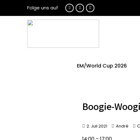
Folge uns auf
EM/World Cup 2026
Boogie-Woog
O
2. Juli 2021
André
Boogie-
14:00
–
17:00