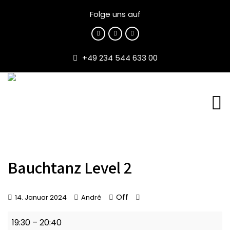
Folge uns auf
+49 234 544 633 00
Bauchtanz Level 2
Off
14. Januar 2024
André
Bauchtanz
19:30
–
20:40