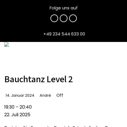
Folge uns auf
+49 234 544 633 00
Bauchtanz Level 2
Off
14. Januar 2024
André
Bauchtanz
19:30
–
20:40
Level
22. Juli 2025
2