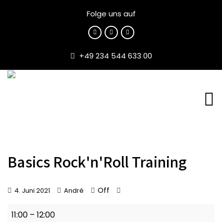
Folge uns auf
+49 234 544 633 00
Basics Rock'n'Roll Training
Off
4. Juni 2021
André
Basics
11:00
–
12:00