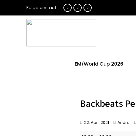
Folge uns auf
EM/World Cup 2026
Backbeats Pe
22. April 2021
André
Backbeats