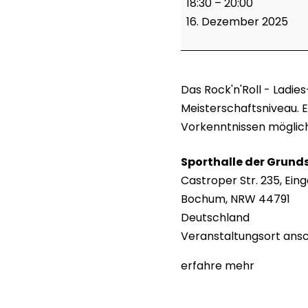
18:30
–
20:00
Performers
16. Dezember 2025
Das Rock'n'Roll - Ladi
Meisterschaftsniveau. 
Vorkenntnissen möglich
Sporthalle der Grunds
Castroper Str. 235
Eing
Bochum
,
NRW
44791
Deutschland
Veranstaltungsort ans
erfahre mehr