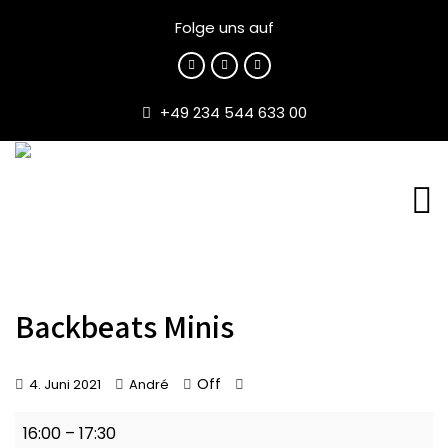
Folge uns auf
+49 234 544 633 00
Backbeats Minis
Off
4. Juni 2021
André
Backbeats
16:00
–
17:30