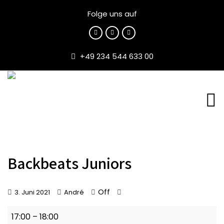
Folge uns auf
+49 234 544 633 00
Backbeats Juniors
Off
3. Juni 2021
André
Backbeats
17:00
–
18:00