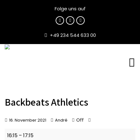
Folge uns auf
+49 234 544 633 00
Backbeats Athletics
Off
16. November 2021
André
Backbeats
16:15
–
17:15