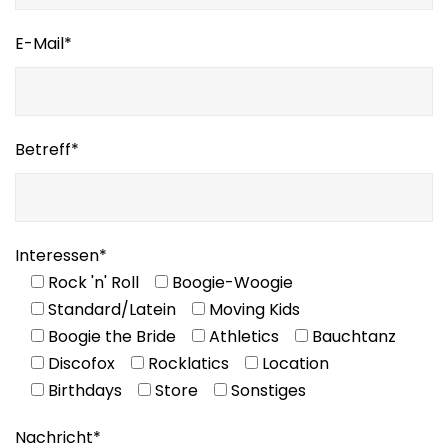
E-Mail*
Betreff*
Interessen*
Rock 'n' Roll
Boogie-Woogie
Standard/Latein
Moving Kids
Boogie the Bride
Athletics
Bauchtanz
Discofox
Rocklatics
Location
Birthdays
Store
Sonstiges
Nachricht*