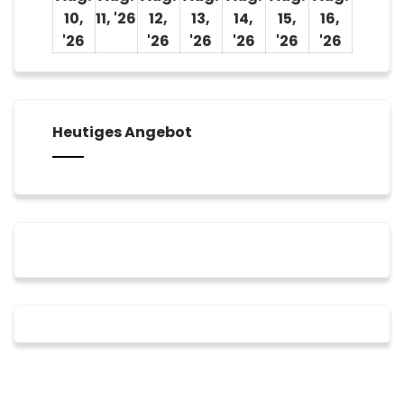
10,
11, '26
11.
12,
13,
14,
15,
16,
'26
10.
August
'26
12.
'26
13.
'26
14.
'26
15.
'26
16.
August
2026
August
August
August
August
August
2026
2026
2026
2026
2026
2026
Heutiges Angebot