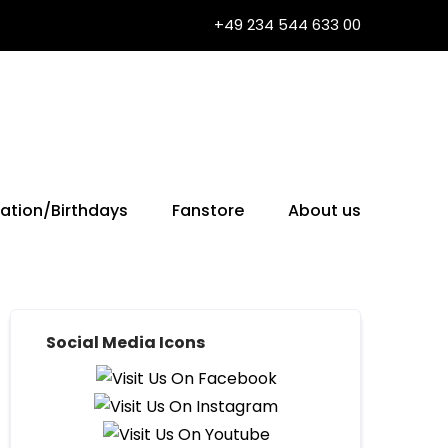
+49 234 544 633 00
ation/Birthdays
Fanstore
About us
Social Media Icons