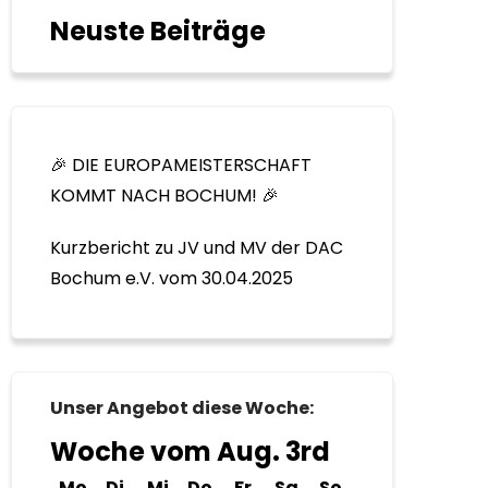
Neuste Beiträge
🎉 DIE EUROPAMEISTERSCHAFT
KOMMT NACH BOCHUM! 🎉
Kurzbericht zu JV und MV der DAC
Bochum e.V. vom 30.04.2025
Unser Angebot diese Woche:
Woche vom Aug. 3rd
Montag
Dienstag
Mittwoch
Donnerstag
Freitag
Samstag
Sonntag
Mo
Di
Mi
Do
Fr
Sa
So