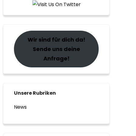
Wir sind für dich da!
Sende uns deine
Anfrage!
Unsere Rubriken
News