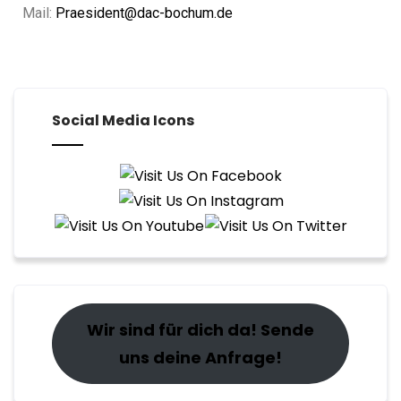
Mail:
Praesident@dac-bochum.de
Social Media Icons
Wir sind für dich da! Sende
uns deine Anfrage!