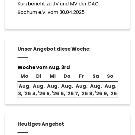
Kurzbericht zu JV und MV der DAC
Bochum e.V. vom 30.04.2025
Unser Angebot diese Woche:
Woche vom Aug. 3rd
Mo
Montag
Di
Dienstag
Mi
Mittwoch
Do
Donnerstag
Fr
Freitag
Sa
Samstag
So
Sonnta
Aug.
Aug.
Aug.
Aug.
Aug.
Aug.
Aug.
3, '26
3.
4, '26
4.
5, '26
5.
6, '26
6.
7, '26
7.
8, '26
8.
9, '26
9.
August
August
August
August
August
August
Augus
2026
2026
2026
2026
2026
2026
2026
Heutiges Angebot