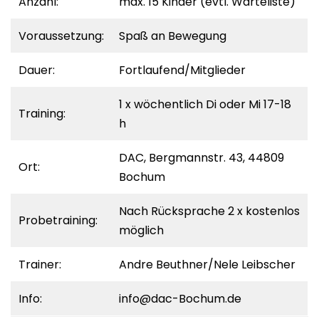
Anzahl:
max. 15 Kinder (evtl. Warteliste)
Voraussetzung:
Spaß an Bewegung
Dauer:
Fortlaufend/Mitglieder
1 x wöchentlich Di oder Mi 17-18
Training:
h
DAC, Bergmannstr. 43, 44809
Ort:
Bochum
Nach Rücksprache 2 x kostenlos
Probetraining:
möglich
Trainer:
Andre Beuthner/Nele Leibscher
Info:
info@dac-Bochum.de