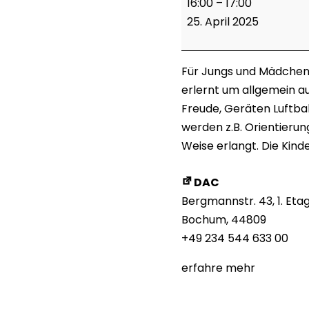
16:00
–
17:00
Kids
25. April 2025
(3-
5)
Für Jungs und Mädchen 
erlernt um allgemein au
Freude, Geräten Luftba
werden z.B. Orientierun
Weise erlangt. Die Kind
DAC
Bergmannstr. 43
1. Eta
Bochum
,
44809
+49 234 544 633 00
erfahre mehr