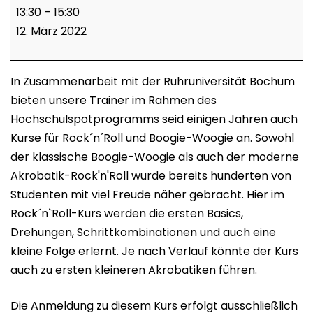
Hochschulsport
13:30
–
15:30
Rock
12. März 2022
´n
´Roll
(RUB)
In Zusammenarbeit mit der Ruhruniversität Bochum
bieten unsere Trainer im Rahmen des
Hochschulspotprogramms seid einigen Jahren auch
Kurse für Rock´n´Roll und Boogie-Woogie an. Sowohl
der klassische Boogie-Woogie als auch der moderne
Akrobatik-Rock'n'Roll wurde bereits hunderten von
Studenten mit viel Freude näher gebracht. Hier im
Rock´n`Roll-Kurs werden die ersten Basics,
Drehungen, Schrittkombinationen und auch eine
kleine Folge erlernt. Je nach Verlauf könnte der Kurs
auch zu ersten kleineren Akrobatiken führen.
Die Anmeldung zu diesem Kurs erfolgt ausschließlich