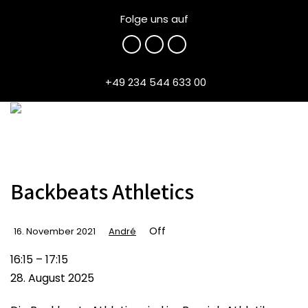
Folge uns auf
+49 234 544 633 00
Backbeats Athletics
Off
16. November 2021
André
Backbeats
16:15
–
17:15
Athletics
28. August 2025