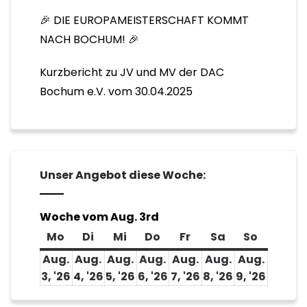
🎉 DIE EUROPAMEISTERSCHAFT KOMMT
NACH BOCHUM! 🎉
Kurzbericht zu JV und MV der DAC
Bochum e.V. vom 30.04.2025
Unser Angebot diese Woche:
Woche vom Aug. 3rd
Mo
Montag
Di
Dienstag
Mi
Mittwoch
Do
Donnerstag
Fr
Freitag
Sa
Samstag
So
Sonnta
Aug.
Aug.
Aug.
Aug.
Aug.
Aug.
Aug.
3, '26
3.
4, '26
4.
5, '26
5.
6, '26
6.
7, '26
7.
8, '26
8.
9, '26
9.
August
August
August
August
August
August
Augus