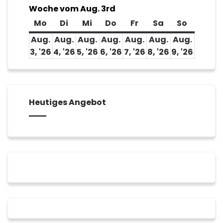
Woche vom Aug. 3rd
Mo
Montag
Di
Dienstag
Mi
Mittwoch
Do
Donnerstag
Fr
Freitag
Sa
Samstag
So
Sonnta
Aug.
Aug.
Aug.
Aug.
Aug.
Aug.
Aug.
3, '26
3.
4, '26
4.
5, '26
5.
6, '26
6.
7, '26
7.
8, '26
8.
9, '26
9.
August
August
August
August
August
August
Augus
2026
2026
2026
2026
2026
2026
2026
Heutiges Angebot